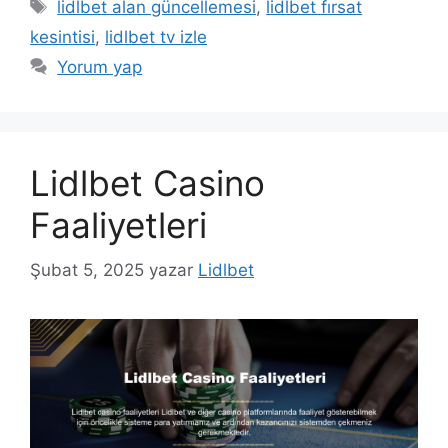
Etiketler
lidlbet alan güncellemesi
,
lidlbet fırsat
kesintisi
,
lidlbet tv izle
Yorum yap
Lidlbet Casino
Faaliyetleri
Şubat 5, 2025
yazar
Lidlbet