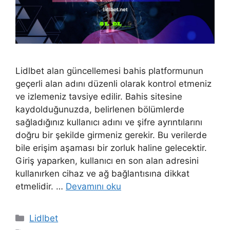
Lidlbet alan güncellemesi bahis platformunun
geçerli alan adını düzenli olarak kontrol etmeniz
ve izlemeniz tavsiye edilir. Bahis sitesine
kaydolduğunuzda, belirlenen bölümlerde
sağladığınız kullanıcı adını ve şifre ayrıntılarını
doğru bir şekilde girmeniz gerekir. Bu verilerde
bile erişim aşaması bir zorluk haline gelecektir.
Giriş yaparken, kullanıcı en son alan adresini
kullanırken cihaz ve ağ bağlantısına dikkat
etmelidir. …
Devamını oku
Kategoriler
Lidlbet