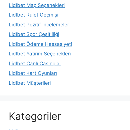
Lidlbet Maç Seçenekleri
Lidlbet Rulet Geçmişi
Lidlbet Pozitif İncelemeler
Lidlbet Spor Çeşitliliği
Lidlbet Ödeme Hassasiyeti
Lidlbet Yatırım Seçenekleri
Lidlbet Canlı Casinolar
Lidlbet Kart Oyunları
Lidlbet Müşterileri
Kategoriler