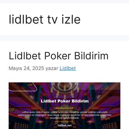
lidlbet tv izle
Lidlbet Poker Bildirim
Mayıs 24, 2025
yazar
Lidlbet