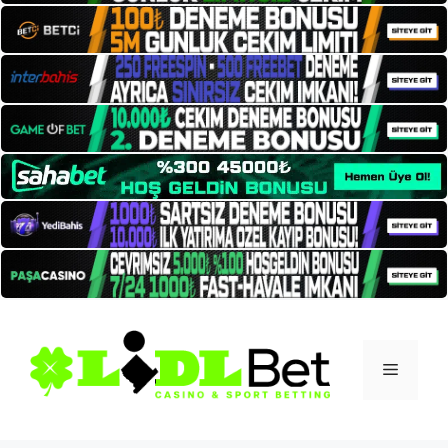
İçeriğe
atla
Menü