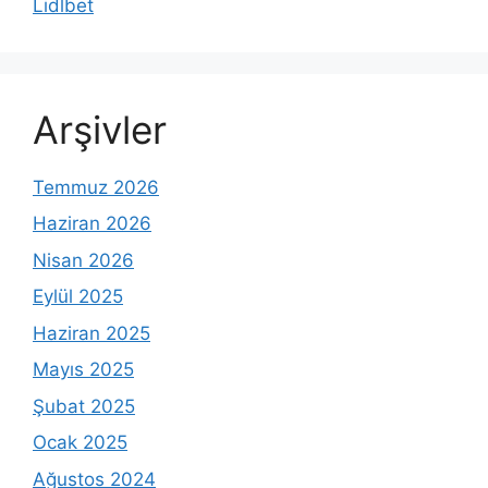
Lidlbet
Arşivler
Temmuz 2026
Haziran 2026
Nisan 2026
Eylül 2025
Haziran 2025
Mayıs 2025
Şubat 2025
Ocak 2025
Ağustos 2024