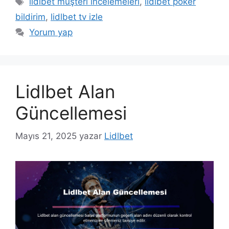
lidlbet müşteri i̇ncelemeleri
,
lidlbet poker
bildirim
,
lidlbet tv izle
Yorum yap
Lidlbet Alan
Güncellemesi
Mayıs 21, 2025
yazar
Lidlbet