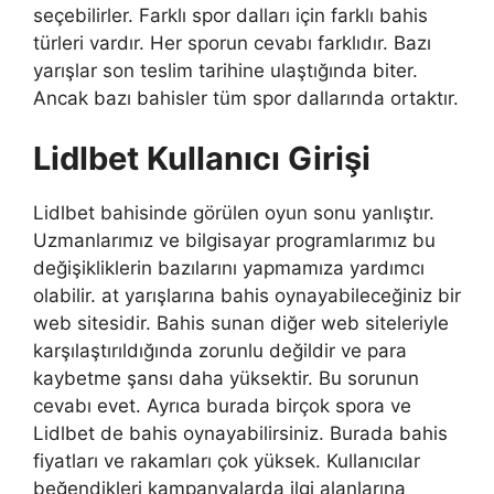
seçebilirler. Farklı spor dalları için farklı bahis
türleri vardır. Her sporun cevabı farklıdır. Bazı
yarışlar son teslim tarihine ulaştığında biter.
Ancak bazı bahisler tüm spor dallarında ortaktır.
Lidlbet Kullanıcı Girişi
Lidlbet bahisinde görülen oyun sonu yanlıştır.
Uzmanlarımız ve bilgisayar programlarımız bu
değişikliklerin bazılarını yapmamıza yardımcı
olabilir. at yarışlarına bahis oynayabileceğiniz bir
web sitesidir. Bahis sunan diğer web siteleriyle
karşılaştırıldığında zorunlu değildir ve para
kaybetme şansı daha yüksektir. Bu sorunun
cevabı evet. Ayrıca burada birçok spora ve
Lidlbet de bahis oynayabilirsiniz. Burada bahis
fiyatları ve rakamları çok yüksek. Kullanıcılar
beğendikleri kampanyalarda ilgi alanlarına