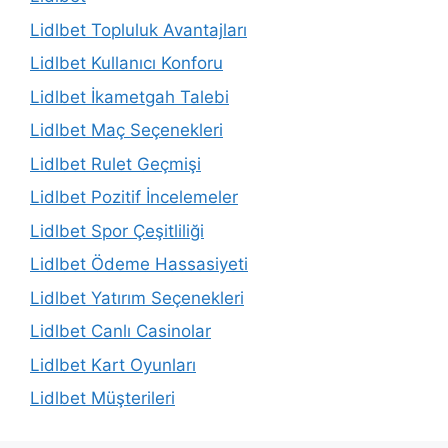
Lidlbet Topluluk Avantajları
Lidlbet Kullanıcı Konforu
Lidlbet İkametgah Talebi
Lidlbet Maç Seçenekleri
Lidlbet Rulet Geçmişi
Lidlbet Pozitif İncelemeler
Lidlbet Spor Çeşitliliği
Lidlbet Ödeme Hassasiyeti
Lidlbet Yatırım Seçenekleri
Lidlbet Canlı Casinolar
Lidlbet Kart Oyunları
Lidlbet Müşterileri