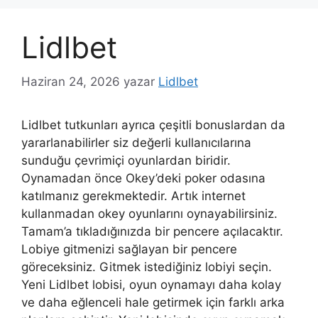
Lidlbet
Haziran 24, 2026
yazar
Lidlbet
Lidlbet tutkunları ayrıca çeşitli bonuslardan da
yararlanabilirler siz değerli kullanıcılarına
sunduğu çevrimiçi oyunlardan biridir.
Oynamadan önce Okey’deki poker odasına
katılmanız gerekmektedir. Artık internet
kullanmadan okey oyunlarını oynayabilirsiniz.
Tamam’a tıkladığınızda bir pencere açılacaktır.
Lobiye gitmenizi sağlayan bir pencere
göreceksiniz. Gitmek istediğiniz lobiyi seçin.
Yeni Lidlbet lobisi, oyun oynamayı daha kolay
ve daha eğlenceli hale getirmek için farklı arka