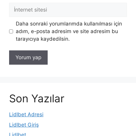
İnternet
sitesi
Daha sonraki yorumlarımda kullanılması için
adım, e-posta adresim ve site adresim bu
tarayıcıya kaydedilsin.
Son Yazılar
Lidlbet Adresi
Lidlbet Giriş
Lidlbet