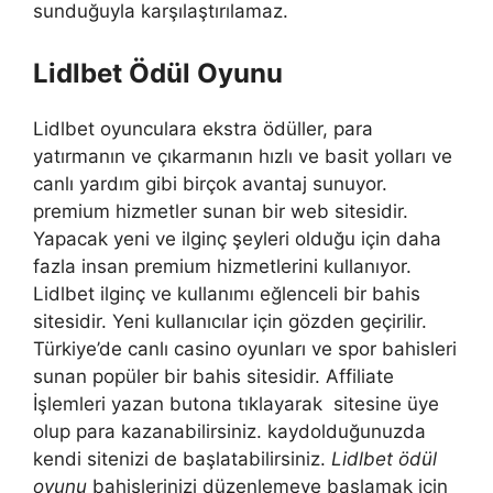
sunduğuyla karşılaştırılamaz.
Lidlbet Ödül Oyunu
Lidlbet oyunculara ekstra ödüller, para
yatırmanın ve çıkarmanın hızlı ve basit yolları ve
canlı yardım gibi birçok avantaj sunuyor.
premium hizmetler sunan bir web sitesidir.
Yapacak yeni ve ilginç şeyleri olduğu için daha
fazla insan premium hizmetlerini kullanıyor.
Lidlbet ilginç ve kullanımı eğlenceli bir bahis
sitesidir. Yeni kullanıcılar için gözden geçirilir.
Türkiye’de canlı casino oyunları ve spor bahisleri
sunan popüler bir bahis sitesidir. Affiliate
İşlemleri yazan butona tıklayarak sitesine üye
olup para kazanabilirsiniz. kaydolduğunuzda
kendi sitenizi de başlatabilirsiniz.
Lidlbet ödül
oyunu
bahislerinizi düzenlemeye başlamak için