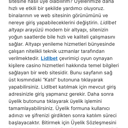
sitesine nasıl üye olabilirim? Üyelerimize daha
hızlı ve etkili bir şekilde yardımcı oluyoruz.
binalarının ve web sitesinin görünümünü ve
nereye giriş yapabileceklerini değiştirin.
Lidlbet
altyapı arayüzü
modern bir altyapı, sitenizin
yoğun saatlerde bile hızlı ve kaliteli çalışmasını
sağlar. Altyapı yenileme hizmetleri bünyesinde
çalışan nitelikli teknik uzmanlar tarafından
verilmektedir.
Lidlbet
çevrimiçi oyun oynayan
kişilere casino hizmetleri hakkında temel bilgileri
sağlayan bir web sitesidir. Bunu sayfanın sağ
üst kısmındaki “Katıl” butonuna tıklayarak
yapabilirsiniz. Lidlbet katılmak için mevcut giriş
adresinizle giriş yapmanız gerekir. Daha sonra
üyelik butonuna tıklayarak üyelik işlemini
tamamlayabilirsiniz. Üyelik formuna kullanıcı
adınızı ve şifrenizi girdikten sonra katılım süreci
başlayacaktır. Bitirmek için Üyelik Sözleşmesini