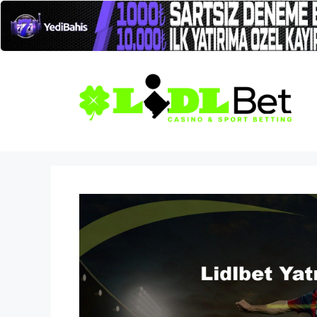
İçeriğe
atla