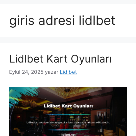
giris adresi lidlbet
Lidlbet Kart Oyunları
Eylül 24, 2025
yazar
Lidlbet