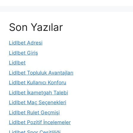
Son Yazılar
Lidlbet Adresi
Lidlbet Giriş
Lidlbet
Lidlbet Topluluk Avantajları
Lidlbet Kullanıcı Konforu
Lidlbet İkametgah Talebi
Lidlbet Maç Seçenekleri
Lidlbet Rulet Geçmişi
Lidlbet Pozitif İncelemeler
Lidlbet Spor Çeşitliliği