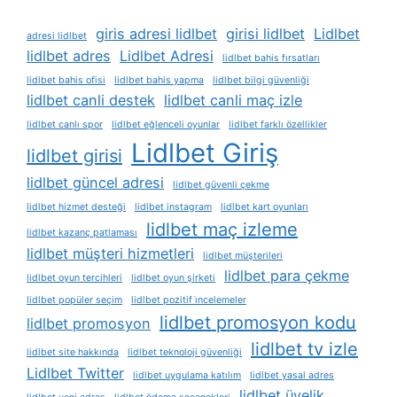
giris adresi lidlbet
girisi lidlbet
Lidlbet
adresi lidlbet
lidlbet adres
Lidlbet Adresi
lidlbet bahis fırsatları
lidlbet bahis ofisi
lidlbet bahis yapma
lidlbet bilgi güvenliği
lidlbet canli destek
lidlbet canli maç izle
lidlbet canlı spor
lidlbet eğlenceli oyunlar
lidlbet farklı özellikler
Lidlbet Giriş
lidlbet girisi
lidlbet güncel adresi
lidlbet güvenli çekme
lidlbet hizmet desteği
lidlbet instagram
lidlbet kart oyunları
lidlbet maç izleme
lidlbet kazanç patlaması
lidlbet müşteri hizmetleri
lidlbet müşterileri
lidlbet para çekme
lidlbet oyun tercihleri
lidlbet oyun şirketi
lidlbet popüler seçim
lidlbet pozitif i̇ncelemeler
lidlbet promosyon kodu
lidlbet promosyon
lidlbet tv izle
lidlbet site hakkında
lidlbet teknoloji güvenliği
Lidlbet Twitter
lidlbet uygulama katılım
lidlbet yasal adres
lidlbet üyelik