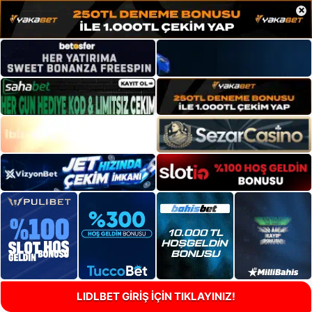
×
LIDLBET GİRİŞ İÇİN TIKLAYINIZ!