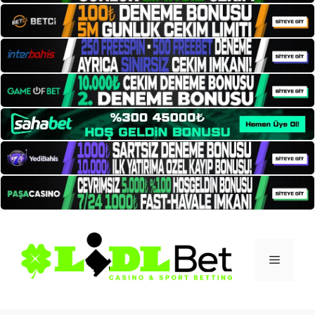
İçeriğe
atla
Menü