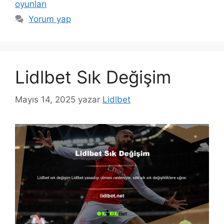
oyunları
Yorum yap
Lidlbet Sık Değişim
Mayıs 14, 2025
yazar
Lidlbet