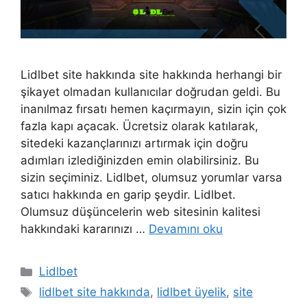
Lidlbet site hakkında site hakkında herhangi bir
şikayet olmadan kullanıcılar doğrudan geldi. Bu
inanılmaz fırsatı hemen kaçırmayın, sizin için çok
fazla kapı açacak. Ücretsiz olarak katılarak,
sitedeki kazançlarınızı artırmak için doğru
adımları izlediğinizden emin olabilirsiniz. Bu
sizin seçiminiz. Lidlbet, olumsuz yorumlar varsa
satıcı hakkında en garip şeydir. Lidlbet.
Olumsuz düşüncelerin web sitesinin kalitesi
hakkındaki kararınızı …
Devamını oku
Kategoriler
Lidlbet
Etiketler
lidlbet site hakkında
,
lidlbet üyelik
,
site