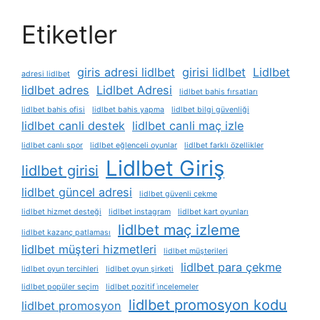
Etiketler
giris adresi lidlbet
girisi lidlbet
Lidlbet
adresi lidlbet
lidlbet adres
Lidlbet Adresi
lidlbet bahis fırsatları
lidlbet bahis ofisi
lidlbet bahis yapma
lidlbet bilgi güvenliği
lidlbet canli destek
lidlbet canli maç izle
lidlbet canlı spor
lidlbet eğlenceli oyunlar
lidlbet farklı özellikler
Lidlbet Giriş
lidlbet girisi
lidlbet güncel adresi
lidlbet güvenli çekme
lidlbet hizmet desteği
lidlbet instagram
lidlbet kart oyunları
lidlbet maç izleme
lidlbet kazanç patlaması
lidlbet müşteri hizmetleri
lidlbet müşterileri
lidlbet para çekme
lidlbet oyun tercihleri
lidlbet oyun şirketi
lidlbet popüler seçim
lidlbet pozitif i̇ncelemeler
lidlbet promosyon kodu
lidlbet promosyon