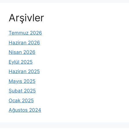
Arşivler
Temmuz 2026
Haziran 2026
Nisan 2026
Eylül 2025
Haziran 2025
Mayıs 2025
Şubat 2025
Ocak 2025
Ağustos 2024