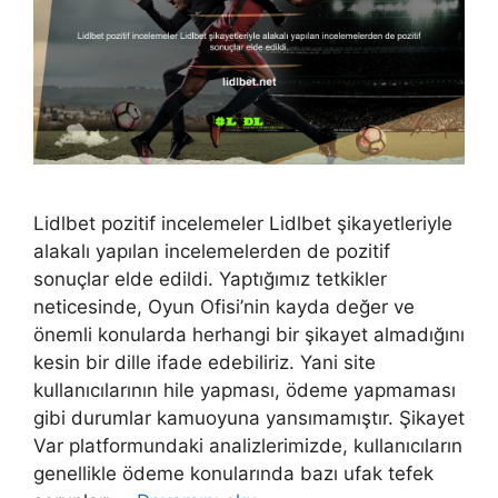
Lidlbet pozitif incelemeler Lidlbet şikayetleriyle
alakalı yapılan incelemelerden de pozitif
sonuçlar elde edildi. Yaptığımız tetkikler
neticesinde, Oyun Ofisi’nin kayda değer ve
önemli konularda herhangi bir şikayet almadığını
kesin bir dille ifade edebiliriz. Yani site
kullanıcılarının hile yapması, ödeme yapmaması
gibi durumlar kamuoyuna yansımamıştır. Şikayet
Var platformundaki analizlerimizde, kullanıcıların
genellikle ödeme konularında bazı ufak tefek