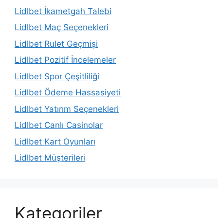
Lidlbet İkametgah Talebi
Lidlbet Maç Seçenekleri
Lidlbet Rulet Geçmişi
Lidlbet Pozitif İncelemeler
Lidlbet Spor Çeşitliliği
Lidlbet Ödeme Hassasiyeti
Lidlbet Yatırım Seçenekleri
Lidlbet Canlı Casinolar
Lidlbet Kart Oyunları
Lidlbet Müşterileri
Kategoriler