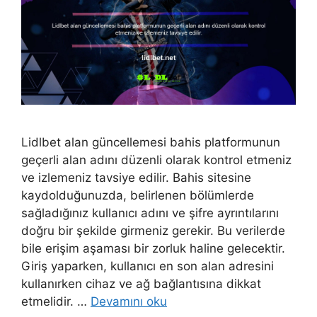
Lidlbet alan güncellemesi bahis platformunun
geçerli alan adını düzenli olarak kontrol etmeniz
ve izlemeniz tavsiye edilir. Bahis sitesine
kaydolduğunuzda, belirlenen bölümlerde
sağladığınız kullanıcı adını ve şifre ayrıntılarını
doğru bir şekilde girmeniz gerekir. Bu verilerde
bile erişim aşaması bir zorluk haline gelecektir.
Giriş yaparken, kullanıcı en son alan adresini
kullanırken cihaz ve ağ bağlantısına dikkat
etmelidir. …
Devamını oku