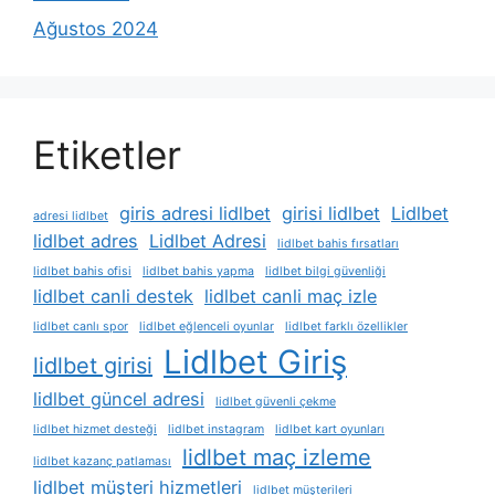
Ağustos 2024
Etiketler
giris adresi lidlbet
girisi lidlbet
Lidlbet
adresi lidlbet
lidlbet adres
Lidlbet Adresi
lidlbet bahis fırsatları
lidlbet bahis ofisi
lidlbet bahis yapma
lidlbet bilgi güvenliği
lidlbet canli destek
lidlbet canli maç izle
lidlbet canlı spor
lidlbet eğlenceli oyunlar
lidlbet farklı özellikler
Lidlbet Giriş
lidlbet girisi
lidlbet güncel adresi
lidlbet güvenli çekme
lidlbet hizmet desteği
lidlbet instagram
lidlbet kart oyunları
lidlbet maç izleme
lidlbet kazanç patlaması
lidlbet müşteri hizmetleri
lidlbet müşterileri