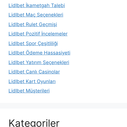
Lidlbet İkametgah Talebi
Lidlbet Maç Seçenekleri
Lidlbet Rulet Geçmişi
Lidlbet Pozitif İncelemeler
Lidlbet Spor Çeşitliliği
Lidlbet Ödeme Hassasiyeti
Lidlbet Yatırım Seçenekleri
Lidlbet Canlı Casinolar
Lidlbet Kart Oyunları
Lidlbet Müşterileri
Kategoriler