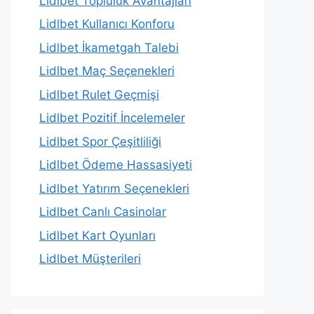
Lidlbet Topluluk Avantajları
Lidlbet Kullanıcı Konforu
Lidlbet İkametgah Talebi
Lidlbet Maç Seçenekleri
Lidlbet Rulet Geçmişi
Lidlbet Pozitif İncelemeler
Lidlbet Spor Çeşitliliği
Lidlbet Ödeme Hassasiyeti
Lidlbet Yatırım Seçenekleri
Lidlbet Canlı Casinolar
Lidlbet Kart Oyunları
Lidlbet Müşterileri