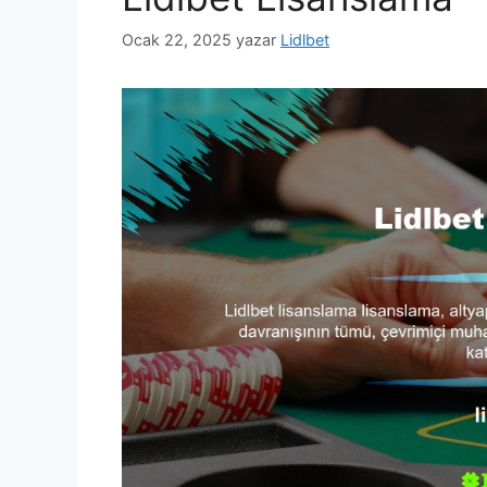
Ocak 22, 2025
yazar
Lidlbet