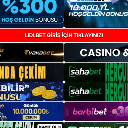
LIDLBET GİRİŞ İÇİN TIKLAYINIZ!