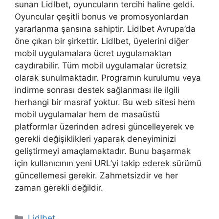
sunan Lidlbet, oyuncuların tercihi haline geldi.
Oyuncular çeşitli bonus ve promosyonlardan
yararlanma şansına sahiptir. Lidlbet Avrupa’da
öne çıkan bir şirkettir. Lidlbet, üyelerini diğer
mobil uygulamalara ücret uygulamaktan
caydırabilir. Tüm mobil uygulamalar ücretsiz
olarak sunulmaktadır. Programın kurulumu veya
indirme sonrası destek sağlanması ile ilgili
herhangi bir masraf yoktur. Bu web sitesi hem
mobil uygulamalar hem de masaüstü
platformlar üzerinden adresi güncelleyerek ve
gerekli değişiklikleri yaparak deneyiminizi
geliştirmeyi amaçlamaktadır. Bunu başarmak
için kullanıcının yeni URL’yi takip ederek sürümü
güncellemesi gerekir. Zahmetsizdir ve her
zaman gerekli değildir.
Kategoriler
Lidlbet