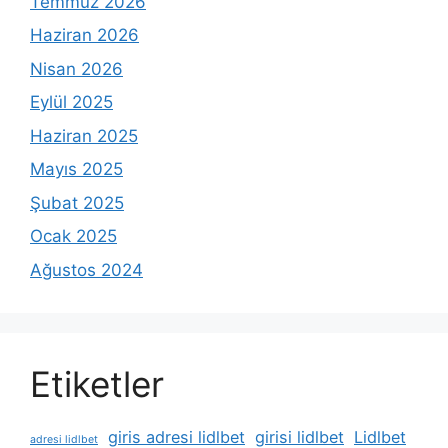
Temmuz 2026
Haziran 2026
Nisan 2026
Eylül 2025
Haziran 2025
Mayıs 2025
Şubat 2025
Ocak 2025
Ağustos 2024
Etiketler
giris adresi lidlbet
girisi lidlbet
Lidlbet
adresi lidlbet