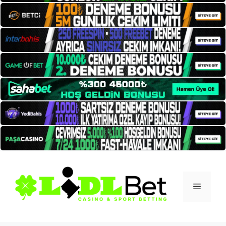
İçeriğe
atla
Menü