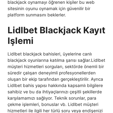
blackjack oynamayı öğrenen kişiler bu web
sitesinin oyunu oynamak için güvenilir bir
platform sunmasını beklerler.
Lidlbet Blackjack Kayıt
Işlemi
Lidlbet blackjack bahisleri, üyelerine canlı
blackjack oyunlarına katılma şansı sağlar.Lidlbet
müşteri hizmetleri sorguları, sektörde önemli bir
süredir çalışan deneyimli profesyonellerden
oluşan bir ekip tarafından gerçekleştirilir. Ayrıca
Lidlbet bahis yapısı hakkında kapsamlı bilgilere
sahibiz ve bu da ihtiyaçlarınızı çeşitli şekillerde
karşılamamızı sağlıyor. Teknik sorunlar, para
çekme işlemleri, bonuslar vb. Lidlbet müşteri
hizmetleri ile ilgili her türlü soru veya endişenizi