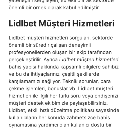
yeteneğini sergileyen, sürekli olarak sektörde
önemli bir örnek olarak kabul edilmiştir.
Lidlbet Müşteri Hizmetleri
Lidlbet müşteri hizmetleri sorguları, sektörde
önemli bir süredir çalışan deneyimli
profesyonellerden oluşan bir ekip tarafından
gerçekleştirilir. Ayrıca
Lidlbet müşteri hizmetleri
bahis yapısı hakkında kapsamlı bilgilere sahibiz
ve bu da ihtiyaçlarınızı çeşitli şekillerde
karşılamamızı sağlıyor. Teknik sorunlar, para
çekme işlemleri, bonuslar vb. Lidlbet müşteri
hizmetleri ile ilgili her türlü soru veya endişenizi
müşteri destek ekibimizle paylaşabilirsiniz.
Lidlbet, etkili hızlı düzeltme politikası sayesinde
kullanıcıların her konuda zahmetsizce bahis
oynamasına yardımcı olan kullanıcı dostu bir