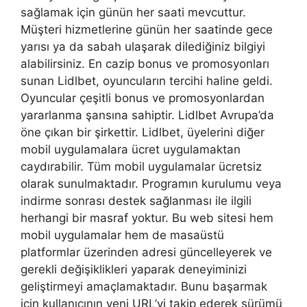
sağlamak için günün her saati mevcuttur.
Müşteri hizmetlerine günün her saatinde gece
yarısı ya da sabah ulaşarak dilediğiniz bilgiyi
alabilirsiniz. En cazip bonus ve promosyonları
sunan Lidlbet, oyuncuların tercihi haline geldi.
Oyuncular çeşitli bonus ve promosyonlardan
yararlanma şansına sahiptir. Lidlbet Avrupa’da
öne çıkan bir şirkettir. Lidlbet, üyelerini diğer
mobil uygulamalara ücret uygulamaktan
caydırabilir. Tüm mobil uygulamalar ücretsiz
olarak sunulmaktadır. Programın kurulumu veya
indirme sonrası destek sağlanması ile ilgili
herhangi bir masraf yoktur. Bu web sitesi hem
mobil uygulamalar hem de masaüstü
platformlar üzerinden adresi güncelleyerek ve
gerekli değişiklikleri yaparak deneyiminizi
geliştirmeyi amaçlamaktadır. Bunu başarmak
için kullanıcının yeni URL’yi takip ederek sürümü