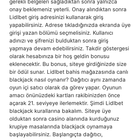
gerekli belgeleri sağladıktan sonra yalnızca
onay beklemeniz yeterli. Onay alındıktan sonra
Lidlbet giriş adresinizi kullanarak giriş
yapabilirsiniz. Adrese tıkladığınızda ekranda üye
girişi yazan bölümü seçmelisiniz. Kullanıcı
adınızı ve şifrenizi bulduktan sonra giriş
yapmaya devam edebilirsiniz. Takdir göstergesi
olarak hesabınıza bir hoş geldin bonusu
eklenecektir. Bu bonus, siteye girdiğinizde size
bir ödül sunar. Lidlbet bahis mağazasında canlı
blackjack nasıl oynanır? Dağıtıcı aynı zamanda
oyun içi satıcı olarak da görev yapar. Oyunun
amacı önünüzdeki kartları rakibinizden önce
açarak 21. seviyeye ilerlemektir. Şimdi Lidlbet
blackjack kurallarına bakalım. Siteye üye
olduktan sonra casino alanında kurduğunuz
krupiye masalarında blackjack oynamaya
başlayabilirsiniz. Başlangıçta dağıtıcı,