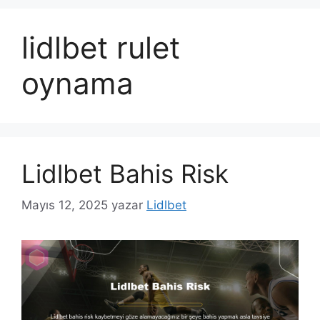
lidlbet rulet
oynama
Lidlbet Bahis Risk
Mayıs 12, 2025
yazar
Lidlbet