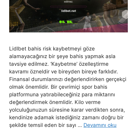
Lidlbet bahis risk kaybetmeyi göze
alamayacağınız bir şeye bahis yapmak asla
tavsiye edilmez. ‘Kaybetme’ özelleştirme
kavramı özneldir ve bireyden bireye farklıdır.
Finansal durumlarınızı değerlendirirken gerçekçi
olmak önemlidir. Bir çevrimiçi spor bahis
platformuna yatırabileceğiniz para miktarını
değerlendirmek önemlidir. Kilo verme
yolculuğunuzun süresine karar verdikten sonra,
kendinize adamak istediğiniz zamanı doğru bir
şekilde temsil eden bir sayı …
Devamını oku