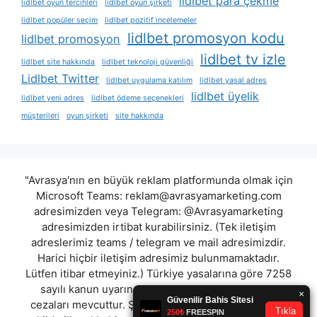
lidlbet para çekme
lidlbet oyun tercihleri
lidlbet oyun şirketi
lidlbet popüler seçim
lidlbet pozitif i̇ncelemeler
lidlbet promosyon kodu
lidlbet promosyon
lidlbet tv izle
lidlbet site hakkında
lidlbet teknoloji güvenliği
Lidlbet Twitter
lidlbet uygulama katılım
lidlbet yasal adres
lidlbet üyelik
lidlbet yeni adres
lidlbet ödeme seçenekleri
müşterileri
oyun şirketi
site hakkında
"Avrasya'nın en büyük reklam platformunda olmak için
Microsoft Teams:
reklam@avrasyamarketing.com
adresimizden veya Telegram: @Avrasyamarketing
adresimizden irtibat kurabilirsiniz. (Tek iletişim
adreslerimiz teams / telegram ve mail adresimizdir.
Harici hiçbir iletişim adresimiz bulunmamaktadır.
Lütfen itibar etmeyiniz.) Türkiye yasalarına göre 7258
sayılı kanun uyarınca yasa dışı bahis oynamanın
cezaları mevcuttur. Şu an bulunduğunuz site hiç bir