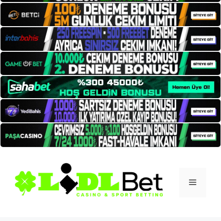
İçeriğe
atla
Menü