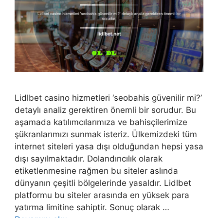
Lidlbet casino hizmetleri ‘seobahis güvenilir mi?’
detaylı analiz gerektiren önemli bir sorudur. Bu
aşamada katılımcılarımıza ve bahisçilerimize
şükranlarımızı sunmak isteriz. Ülkemizdeki tüm
internet siteleri yasa dışı olduğundan hepsi yasa
dışı sayılmaktadır. Dolandırıcılık olarak
etiketlenmesine rağmen bu siteler aslında
dünyanın çeşitli bölgelerinde yasaldır. Lidlbet
platformu bu siteler arasında en yüksek para
yatırma limitine sahiptir. Sonuç olarak …