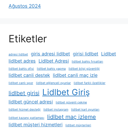
Ağustos 2024
Etiketler
giris adresi lidlbet
girisi lidlbet
Lidlbet
adresi lidlbet
lidlbet adres
Lidlbet Adresi
lidlbet bahis fırsatları
lidlbet bahis ofisi
lidlbet bahis yapma
lidlbet bilgi güvenliği
lidlbet canli destek
lidlbet canli maç izle
lidlbet canlı spor
lidlbet eğlenceli oyunlar
lidlbet farklı özellikler
Lidlbet Giriş
lidlbet girisi
lidlbet güncel adresi
lidlbet güvenli çekme
lidlbet hizmet desteği
lidlbet instagram
lidlbet kart oyunları
lidlbet maç izleme
lidlbet kazanç patlaması
lidlbet müşteri hizmetleri
lidlbet müşterileri