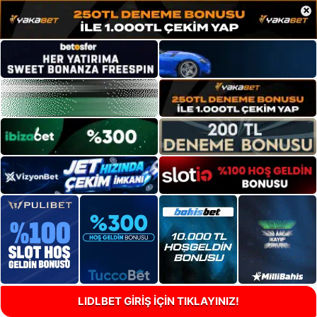
×
LIDLBET GİRİŞ İÇİN TIKLAYINIZ!