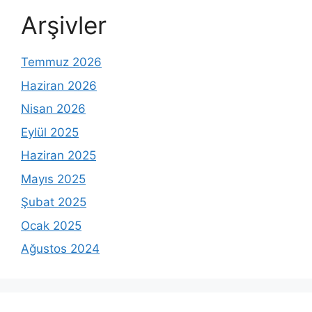
Arşivler
Temmuz 2026
Haziran 2026
Nisan 2026
Eylül 2025
Haziran 2025
Mayıs 2025
Şubat 2025
Ocak 2025
Ağustos 2024