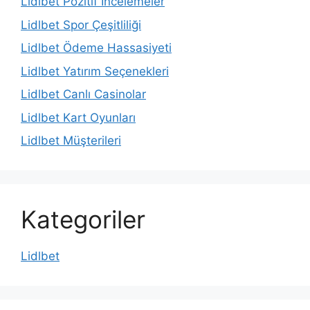
Lidlbet Pozitif İncelemeler
Lidlbet Spor Çeşitliliği
Lidlbet Ödeme Hassasiyeti
Lidlbet Yatırım Seçenekleri
Lidlbet Canlı Casinolar
Lidlbet Kart Oyunları
Lidlbet Müşterileri
Kategoriler
Lidlbet