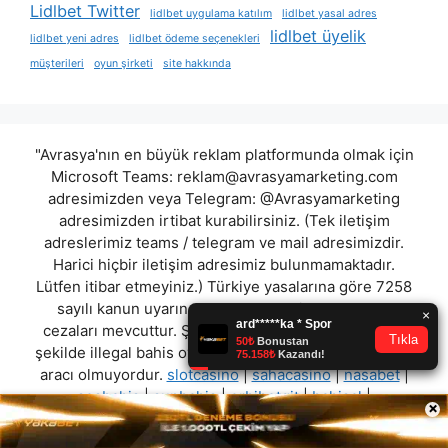
Lidlbet Twitter
lidlbet uygulama katılım
lidlbet yasal adres
lidlbet üyelik
lidlbet yeni adres
lidlbet ödeme seçenekleri
müşterileri
oyun şirketi
site hakkında
"Avrasya'nın en büyük reklam platformunda olmak için
Microsoft Teams:
reklam@avrasyamarketing.com
adresimizden veya Telegram: @Avrasyamarketing
adresimizden irtibat kurabilirsiniz. (Tek iletişim
adreslerimiz teams / telegram ve mail adresimizdir.
Harici hiçbir iletişim adresimiz bulunmamaktadır.
Lütfen itibar etmeyiniz.) Türkiye yasalarına göre 7258
sayılı kanun uyarınca yasa dışı bahis oynamanın
cezaları mevcuttur. Şu an bulunduğunuz site hiç bir
şekilde illegal bahis oyunları oynatmıyor ve oynamaya
aracı olmuyordur.
slotcasino
|
sahacasino
|
nasabet
|
sesbahis
|
sunbahis
|
orbibetgit
|
bahisal
|
×
medusabahis
"