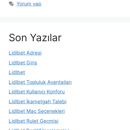
Yorum yap
Son Yazılar
Lidlbet Adresi
Lidlbet Giriş
Lidlbet
Lidlbet Topluluk Avantajları
Lidlbet Kullanıcı Konforu
Lidlbet İkametgah Talebi
Lidlbet Maç Seçenekleri
Lidlbet Rulet Geçmişi